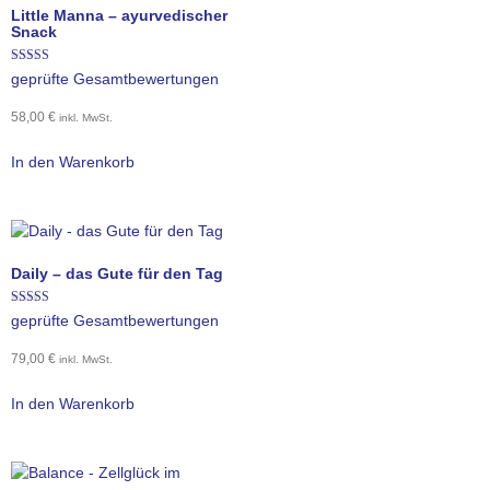
Little Manna – ayurvedischer
Snack
Bewertet mit
geprüfte Gesamtbewertungen
5.00
von 5
58,00
€
inkl. MwSt.
In den Warenkorb
Daily – das Gute für den Tag
Bewertet mit
geprüfte Gesamtbewertungen
4.93
von 5
79,00
€
inkl. MwSt.
In den Warenkorb