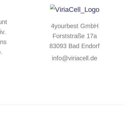
unt
4yourbest GmbH
iv.
Forststraße 17a
uns
83093 Bad Endorf
.
info@viriacell.de